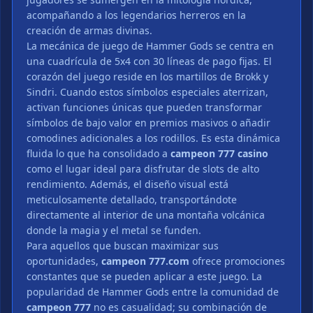
acompañando a los legendarios herreros en la
creación de armas divinas.
La mecánica de juego de Hammer Gods se centra en
una cuadrícula de 5x4 con 30 líneas de pago fijas. El
corazón del juego reside en los martillos de Brokk y
Sindri. Cuando estos símbolos especiales aterrizan,
activan funciones únicas que pueden transformar
símbolos de bajo valor en premios masivos o añadir
comodines adicionales a los rodillos. Es esta dinámica
fluida lo que ha consolidado a
campeon 777 casino
como el lugar ideal para disfrutar de slots de alto
rendimiento. Además, el diseño visual está
meticulosamente detallado, transportándote
directamente al interior de una montaña volcánica
donde la magia y el metal se funden.
Para aquellos que buscan maximizar sus
oportunidades,
campeon 777.com
ofrece promociones
constantes que se pueden aplicar a este juego. La
popularidad de Hammer Gods entre la comunidad de
campeon 777
no es casualidad; su combinación de