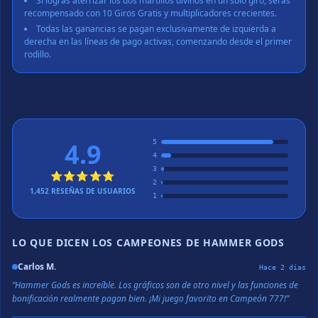
Si logras aterrizar los dos martillos divinos en un solo giro, serás
recompensado con 10 Giros Gratis y multiplicadores crecientes.
Todas las ganancias se pagan exclusivamente de izquierda a
derecha en las líneas de pago activas, comenzando desde el primer
rodillo.
Calificaciones y Opiniones
4.9
5
4
3
⭐⭐⭐⭐⭐
2
1,452 RESEÑAS DE USUARIOS
1
LO QUE DICEN LOS CAMPEONES DE HAMMER GODS
Carlos M.
Hace 2 días
“Hammer Gods es increíble. Los gráficos son de otro nivel y las funciones de
bonificación realmente pagan bien. ¡Mi juego favorito en Campeón 777!”