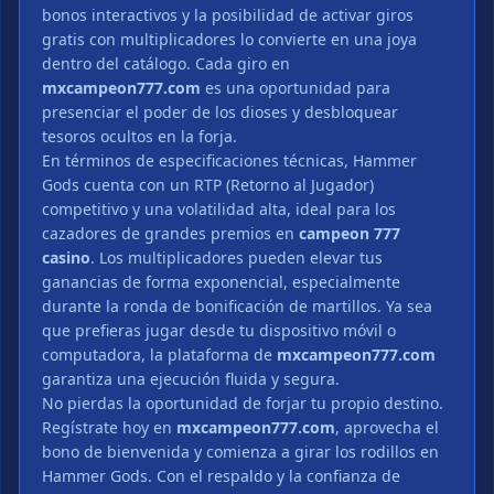
bonos interactivos y la posibilidad de activar giros
gratis con multiplicadores lo convierte en una joya
dentro del catálogo. Cada giro en
mxcampeon777.com
es una oportunidad para
presenciar el poder de los dioses y desbloquear
tesoros ocultos en la forja.
En términos de especificaciones técnicas, Hammer
Gods cuenta con un RTP (Retorno al Jugador)
competitivo y una volatilidad alta, ideal para los
cazadores de grandes premios en
campeon 777
casino
. Los multiplicadores pueden elevar tus
ganancias de forma exponencial, especialmente
durante la ronda de bonificación de martillos. Ya sea
que prefieras jugar desde tu dispositivo móvil o
computadora, la plataforma de
mxcampeon777.com
garantiza una ejecución fluida y segura.
No pierdas la oportunidad de forjar tu propio destino.
Regístrate hoy en
mxcampeon777.com
, aprovecha el
bono de bienvenida y comienza a girar los rodillos en
Hammer Gods. Con el respaldo y la confianza de