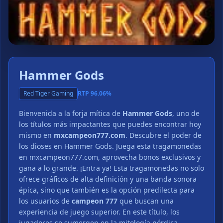
▶
Hammer Gods
Red Tiger Gaming
RTP 96.06%
Bienvenida a la forja mítica de
Hammer Gods
, uno de
los títulos más impactantes que puedes encontrar hoy
mismo en
mxcampeon777.com
. Descubre el poder de
los dioses en Hammer Gods. Juega esta tragamonedas
en mxcampeon777.com, aprovecha bonos exclusivos y
gana a lo grande. ¡Entra ya! Esta tragamonedas no solo
ofrece gráficos de alta definición y una banda sonora
épica, sino que también es la opción predilecta para
los usuarios de
campeon 777
que buscan una
experiencia de juego superior. En este título, los
jugadores se sumergen en la mitología nórdica,