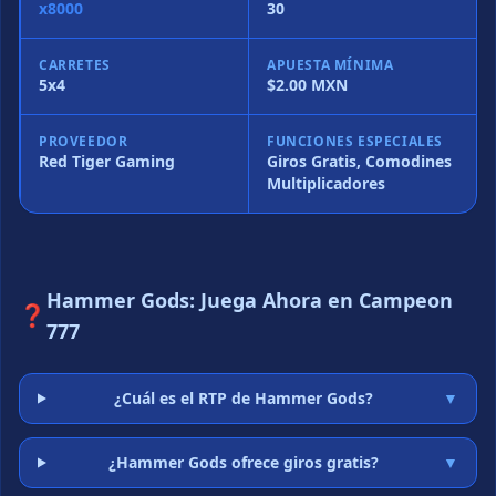
x8000
30
CARRETES
APUESTA MÍNIMA
5x4
$2.00 MXN
PROVEEDOR
FUNCIONES ESPECIALES
Red Tiger Gaming
Giros Gratis, Comodines
Multiplicadores
Hammer Gods: Juega Ahora en Campeon
❓
777
¿Cuál es el RTP de Hammer Gods?
▼
¿Hammer Gods ofrece giros gratis?
▼