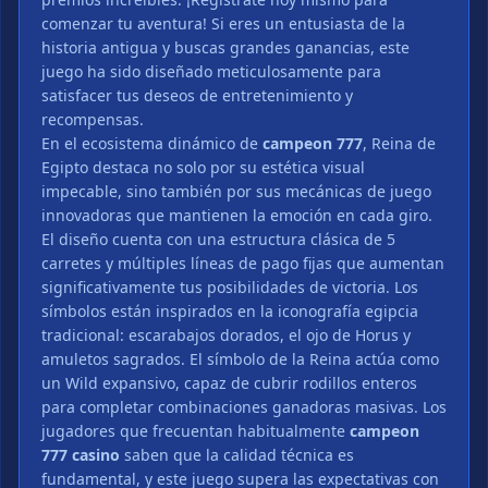
comenzar tu aventura! Si eres un entusiasta de la
historia antigua y buscas grandes ganancias, este
juego ha sido diseñado meticulosamente para
satisfacer tus deseos de entretenimiento y
recompensas.
En el ecosistema dinámico de
campeon 777
, Reina de
Egipto destaca no solo por su estética visual
impecable, sino también por sus mecánicas de juego
innovadoras que mantienen la emoción en cada giro.
El diseño cuenta con una estructura clásica de 5
carretes y múltiples líneas de pago fijas que aumentan
significativamente tus posibilidades de victoria. Los
símbolos están inspirados en la iconografía egipcia
tradicional: escarabajos dorados, el ojo de Horus y
amuletos sagrados. El símbolo de la Reina actúa como
un Wild expansivo, capaz de cubrir rodillos enteros
para completar combinaciones ganadoras masivas. Los
jugadores que frecuentan habitualmente
campeon
777 casino
saben que la calidad técnica es
fundamental, y este juego supera las expectativas con