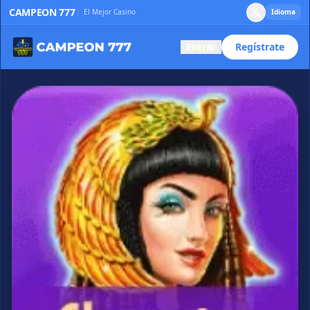
CAMPEON 777
El Mejor Casino
Idioma
Entrar
Regístrate