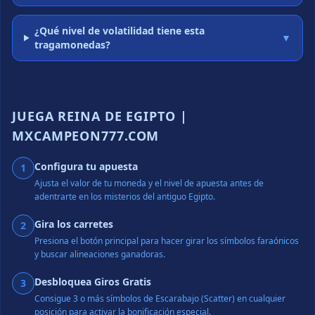
¿Qué nivel de volatilidad tiene esta
▼
tragamonedas?
JUEGA REINA DE EGIPTO |
MXCAMPEON777.COM
Configura tu apuesta
1
Ajusta el valor de tu moneda y el nivel de apuesta antes de
adentrarte en los misterios del antiguo Egipto.
Gira los carretes
2
Presiona el botón principal para hacer girar los símbolos faraónicos
y buscar alineaciones ganadoras.
Desbloquea Giros Gratis
3
Consigue 3 o más símbolos de Escarabajo (Scatter) en cualquier
posición para activar la bonificación especial.