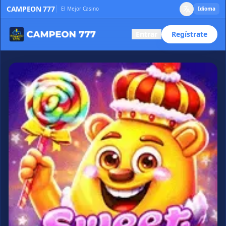
CAMPEON 777
El Mejor Casino
Idioma
Entrar
Regístrate