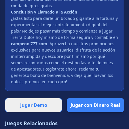
ronda de giros gratis.
Conclusión y Llamado a la Acción
¿Estás listo para darle un bocado gigante a la fortuna y
experimentar el mejor entretenimiento digital del
país? No dejes pasar más tiempo y comienza a jugar
Tierra Dulce hoy mismo de forma segura y confiable en
campeon 777.com
. Aprovecha nuestras promociones
exclusivas para nuevos usuarios, disfruta de la acción
ininterrumpida y descubre por ti mismo por qué
somos reconocidos como el destino favorito de miles
de apostadores. ¡Regístrate ahora, reclama tu
generoso bono de bienvenida, y deja que lluevan los
dulces premios en cada giro!
Jugar Demo
Jugar con Dinero Real
Juegos Relacionados