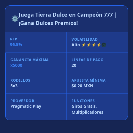
Juega Tierra Dulce en Campeón 777 |
⚙️
¡Gana Dulces Premios!
RTP
VOLATILIDAD
96.5%
Alta ⚡⚡⚡⚡🌑
GANANCIA MÁXIMA
LÍNEAS DE PAGO
x5000
20
RODILLOS
APUESTA MÍNIMA
5x3
$0.20 MXN
PROVEEDOR
FUNCIONES
Pragmatic Play
Giros Gratis,
Multiplicadores