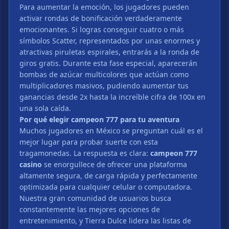
Para aumentar la emoción, los jugadores pueden
activar rondas de bonificación verdaderamente
emocionantes. Si logras conseguir cuatro o más
símbolos Scatter, representados por unas enormes y
atractivas piruletas espirales, entrarás a la ronda de
giros gratis. Durante esta fase especial, aparecerán
bombas de azúcar multicolores que actúan como
multiplicadores masivos, pudiendo aumentar tus
ganancias desde 2x hasta la increíble cifra de 100x en
una sola caída.
Por qué elegir campeon 777 para tu aventura
Muchos jugadores en México se preguntan cuál es el
mejor lugar para probar suerte con esta
tragamonedas. La respuesta es clara:
campeon 777
casino
se enorgullece de ofrecer una plataforma
altamente segura, de carga rápida y perfectamente
optimizada para cualquier celular o computadora.
Nuestra gran comunidad de usuarios busca
constantemente las mejores opciones de
entretenimiento, y Tierra Dulce lidera las listas de