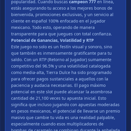
popularidad. Cuando buscas
campeon 777
en línea,
estás asegurando tu acceso a los mejores bonos de
bienvenida, promociones exclusivas, y un servicio al
cliente en español 100% enfocado en el jugador
mexicano. Todo esto, operando de manera
transparente para que juegues con total confianza.
Potencial de Ganancias, Volatilidad y RTP
Este juego no solo es un festín visual y sonoro, sino
que también es inmensamente gratificante para tu
saldo. Con un RTP (Retorno al Jugador) sumamente
competitivo del 96.5% y una volatilidad catalogada
como media-alta, Tierra Dulce ha sido programado
para ofrecer pagos sustanciales a aquellos con la
paciencia y audacia necesarias. El pago máximo
potencial en este slot puede alcanzar la asombrosa
cantidad de 21,100 veces tu apuesta inicial. Esto
significa que incluso jugando con apuestas moderadas
en pesos mexicanos, el potencial de llevarse un premio
masivo que cambie tu vida es una realidad palpable,
especialmente cuando esos multiplicadores de
bombas de caramelo se combinan durante la anhelada