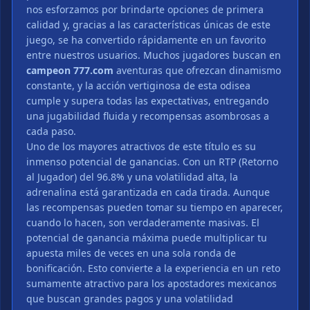
nos esforzamos por brindarte opciones de primera
calidad y, gracias a las características únicas de este
juego, se ha convertido rápidamente en un favorito
entre nuestros usuarios. Muchos jugadores buscan en
campeon 777.com
aventuras que ofrezcan dinamismo
constante, y la acción vertiginosa de esta odisea
cumple y supera todas las expectativas, entregando
una jugabilidad fluida y recompensas asombrosas a
cada paso.
Uno de los mayores atractivos de este título es su
inmenso potencial de ganancias. Con un RTP (Retorno
al Jugador) del 96.8% y una volatilidad alta, la
adrenalina está garantizada en cada tirada. Aunque
las recompensas pueden tomar su tiempo en aparecer,
cuando lo hacen, son verdaderamente masivas. El
potencial de ganancia máxima puede multiplicar tu
apuesta miles de veces en una sola ronda de
bonificación. Esto convierte a la experiencia en un reto
sumamente atractivo para los apostadores mexicanos
que buscan grandes pagos y una volatilidad