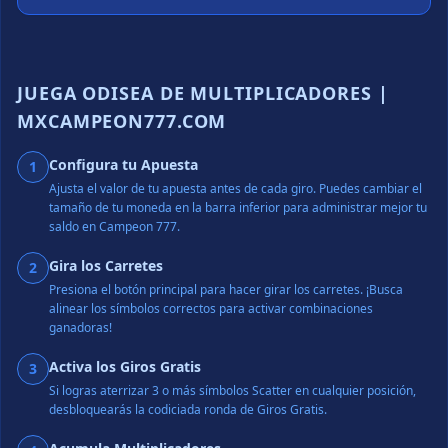
JUEGA ODISEA DE MULTIPLICADORES |
MXCAMPEON777.COM
Configura tu Apuesta
1
Ajusta el valor de tu apuesta antes de cada giro. Puedes cambiar el
tamaño de tu moneda en la barra inferior para administrar mejor tu
saldo en Campeon 777.
Gira los Carretes
2
Presiona el botón principal para hacer girar los carretes. ¡Busca
alinear los símbolos correctos para activar combinaciones
ganadoras!
Activa los Giros Gratis
3
Si logras aterrizar 3 o más símbolos Scatter en cualquier posición,
desbloquearás la codiciada ronda de Giros Gratis.