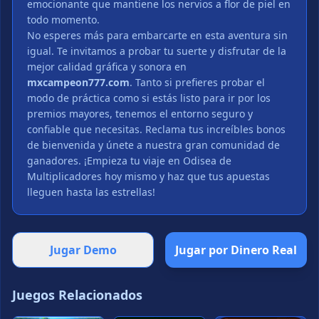
emocionante que mantiene los nervios a flor de piel en
todo momento.
No esperes más para embarcarte en esta aventura sin
igual. Te invitamos a probar tu suerte y disfrutar de la
mejor calidad gráfica y sonora en
mxcampeon777.com
. Tanto si prefieres probar el
modo de práctica como si estás listo para ir por los
premios mayores, tenemos el entorno seguro y
confiable que necesitas. Reclama tus increíbles bonos
de bienvenida y únete a nuestra gran comunidad de
ganadores. ¡Empieza tu viaje en Odisea de
Multiplicadores hoy mismo y haz que tus apuestas
lleguen hasta las estrellas!
Jugar Demo
Jugar por Dinero Real
Juegos Relacionados