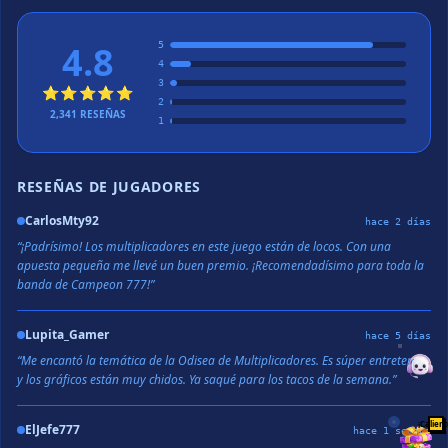
Calificaciones y reseñas
4.8
5
4
3
⭐⭐⭐⭐⭐
2
2,341 RESEÑAS
1
RESEÑAS DE JUGADORES
CarlosMty92
hace 2 días
“¡Padrísimo! Los multiplicadores en este juego están de locos. Con una
apuesta pequeña me llevé un buen premio. ¡Recomendadísimo para toda la
banda de Campeon 777!”
Lupita_Gamer
hace 5 días
“Me encantó la temática de la Odisea de Multiplicadores. Es súper entretenido
y los gráficos están muy chidos. Ya saqué para los tacos de la semana.”
¡Calient
ElJefe777
hace 1 semana