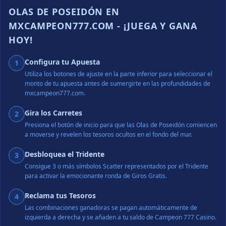
OLAS DE POSEIDÓN EN
MXCAMPEON777.COM - ¡JUEGA Y GANA
HOY!
Configura tu Apuesta
1
Utiliza los botones de ajuste en la parte inferior para seleccionar el
monto de tu apuesta antes de sumergirte en las profundidades de
mxcampeon777.com.
Gira los Carretes
2
Presiona el botón de inicio para que las Olas de Poseidón comiencen
a moverse y revelen los tesoros ocultos en el fondo del mar.
Desbloquea el Tridente
3
Consigue 3 o más símbolos Scatter representados por el Tridente
para activar la emocionante ronda de Giros Gratis.
Reclama tus Tesoros
4
Las combinaciones ganadoras se pagan automáticamente de
izquierda a derecha y se añaden a tu saldo de Campeon 777 Casino.