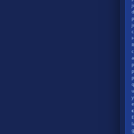
j
d
p
j
c
H
R
c
a
p
p
p
q
u
y
e
E
l
g