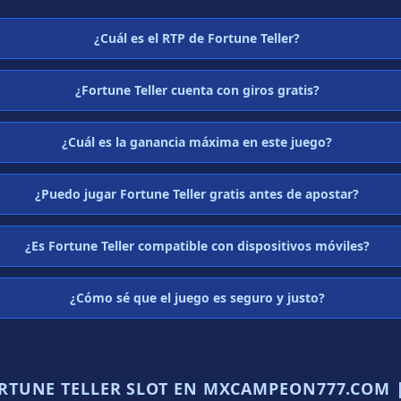
¿Cuál es el RTP de Fortune Teller?
¿Fortune Teller cuenta con giros gratis?
¿Cuál es la ganancia máxima en este juego?
¿Puedo jugar Fortune Teller gratis antes de apostar?
¿Es Fortune Teller compatible con dispositivos móviles?
¿Cómo sé que el juego es seguro y justo?
RTUNE TELLER SLOT EN MXCAMPEON777.COM 