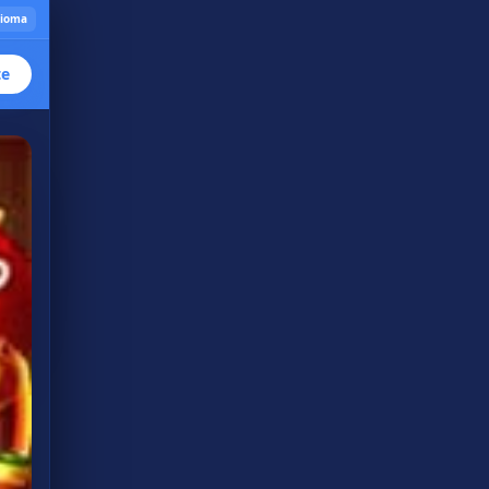
dioma
te