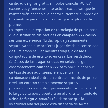
cantidad de giros gratis, símbolos comodín (Wilds)
expansivos y funciones interactivas exclusivas que te
mantendrán pegado a la pantalla, siempre al borde de
tu asiento esperando la próxima gran explosión de
premios.
La impecable integración de tecnología de punta hace
que disfrutar de tus partidas en
campeon 777 casino
sea una experiencia fluida, rápida y sumamente
segura, ya sea que prefieras jugar desde la comodidad
de tu teléfono celular mientras viajas, o desde tu
computadora de escritorio en casa. Los verdaderos
fanáticos de las tragamonedas en México eligen
constantemente
campeon 777.com
porque tienen la
certeza de que aquí siempre encuentran la
combinación ideal entre un entretenimiento de primer
nivel, un entorno completamente seguro y
promociones constantes que aumentan su bankroll. A
lo largo de tu épica aventura en el ardiente mundo de
Reina de fuego 2
, notarás rápidamente que la
volatilidad alta del juego está diseñada de forma