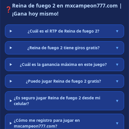
Reina de fuego 2 en mxcampeon777.com |
❓
¡Gana hoy mismo!
¿Cuál es el RTP de Reina de fuego 2?
▼
¿Reina de fuego 2 tiene giros gratis?
▼
¿Cuál es la ganancia máxima en este juego?
▼
¿Puedo jugar Reina de fuego 2 gratis?
▼
¿Es seguro jugar Reina de fuego 2 desde mi
▼
celular?
¿Cómo me registro para jugar en
▼
mxcampeon777.com?