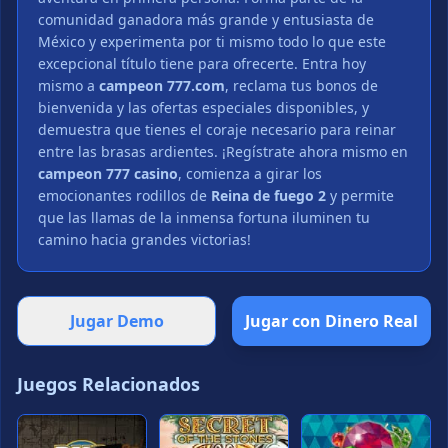
comunidad ganadora más grande y entusiasta de
México y experimenta por ti mismo todo lo que este
excepcional título tiene para ofrecerte. Entra hoy
mismo a
campeon 777.com
, reclama tus bonos de
bienvenida y las ofertas especiales disponibles, y
demuestra que tienes el coraje necesario para reinar
entre las brasas ardientes. ¡Regístrate ahora mismo en
campeon 777 casino
, comienza a girar los
emocionantes rodillos de
Reina de fuego 2
y permite
que las llamas de la inmensa fortuna iluminen tu
camino hacia grandes victorias!
Jugar Demo
Jugar con Dinero Real
Juegos Relacionados