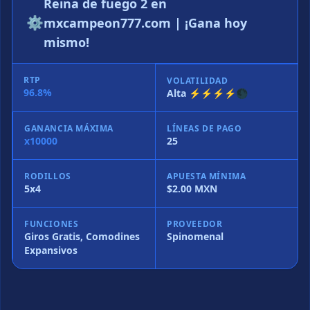
Reina de fuego 2 en
⚙️
mxcampeon777.com | ¡Gana hoy
mismo!
RTP
VOLATILIDAD
96.8%
Alta ⚡⚡⚡⚡🌑
GANANCIA MÁXIMA
LÍNEAS DE PAGO
x10000
25
RODILLOS
APUESTA MÍNIMA
5x4
$2.00 MXN
FUNCIONES
PROVEEDOR
Giros Gratis, Comodines
Spinomenal
Expansivos